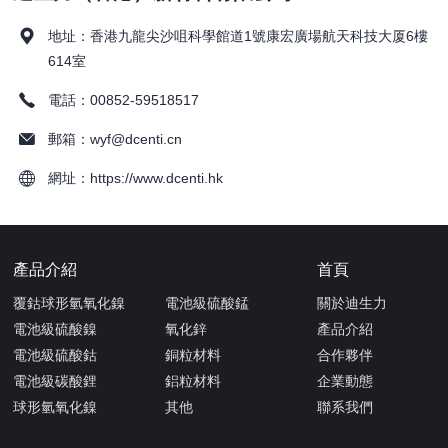
地址：香港九龍尖沙咀科學館道1號康宏廣場航天科技大厦6樓
614室
電話：00852-59518517
郵箱：wyf@dcenti.cn
網址：https://www.dcenti.hk
產品介紹
首頁
覆鈷球形氫氧化鎳
電池級硫酸錳
關於迪生力
電池級硫酸鎳
氧化鋅
產品介紹
電池級硫酸鈷
銅粒材料
合作夥伴
電池級碳酸鋰
鋁粒材料
企業動態
球形氫氧化鎳
其他
聯系我們