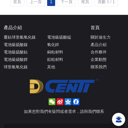
首頁
上一頁
1
下一頁
尾頁
頁數 1 / 1
產品介紹
首頁
覆鈷球形氫氧化鎳
電池級硫酸錳
關於迪生力
電池級硫酸鎳
氧化鋅
產品介紹
電池級硫酸鈷
銅粒材料
合作夥伴
電池級碳酸鋰
鋁粒材料
企業動態
球形氫氧化鎳
其他
聯系我們
WeChat
Sina
Qzone
Facebook
Weibo
如果您對我們有疑問或者需求，請與我們聯系