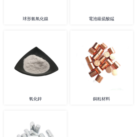
球形氫氧化鎳
電池級硫酸錳
氧化鋅
銅粒材料