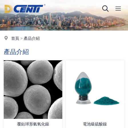
首頁
>
產品介紹
產品介紹
覆鈷球形氫氧化鎳
電池級硫酸鎳