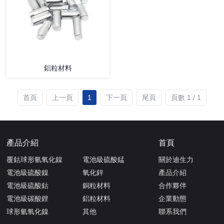
鋁粒材料
首頁
上一頁
1
下一頁
尾頁
頁數 1 / 1
產品介紹
首頁
覆鈷球形氫氧化鎳
電池級硫酸錳
關於迪生力
電池級硫酸鎳
氧化鋅
產品介紹
電池級硫酸鈷
銅粒材料
合作夥伴
電池級碳酸鋰
鋁粒材料
企業動態
球形氫氧化鎳
其他
聯系我們