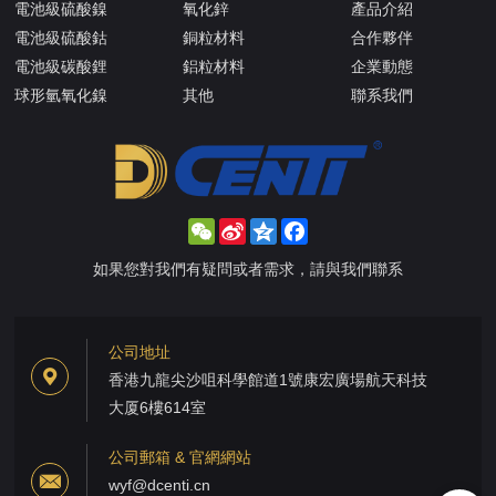
電池級硫酸鎳
氧化鋅
產品介紹
電池級硫酸鈷
銅粒材料
合作夥伴
電池級碳酸鋰
鋁粒材料
企業動態
球形氫氧化鎳
其他
聯系我們
WeChat
Sina
Qzone
Facebook
Weibo
如果您對我們有疑問或者需求，請與我們聯系
公司地址
香港九龍尖沙咀科學館道1號康宏廣場航天科技
大厦6樓614室
公司郵箱 & 官網網站
wyf@dcenti.cn