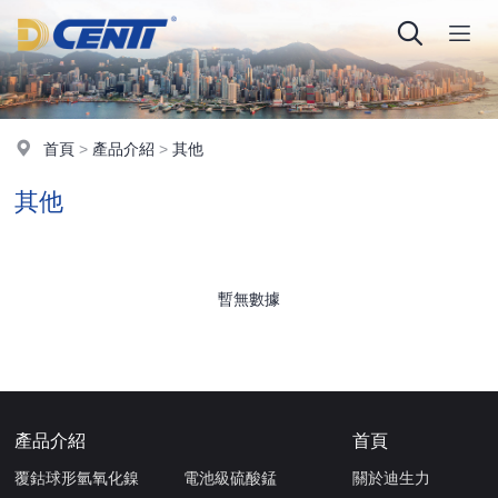
首頁
>
產品介紹
>
其他
其他
暫無數據
產品介紹
首頁
覆鈷球形氫氧化鎳
電池級硫酸錳
關於迪生力