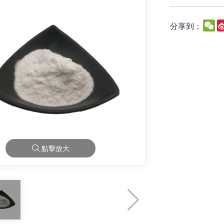
W
分享到：
點擊放大